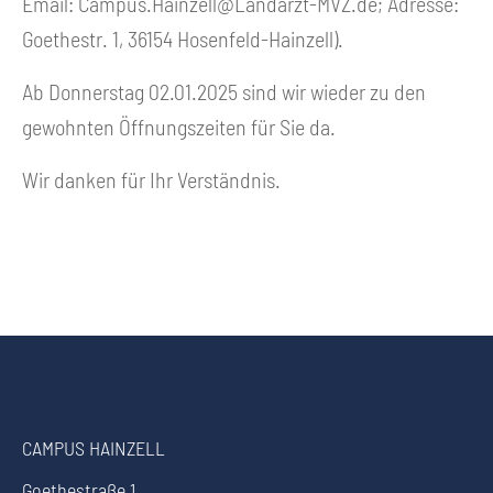
Email:
Campus.Hainzell@Landarzt-MVZ.de
; Adresse:
Goethestr. 1, 36154 Hosenfeld-Hainzell).
Ab Donnerstag 02.01.2025 sind wir wieder zu den
gewohnten Öffnungszeiten für Sie da.
Wir danken für Ihr Verständnis.
CAMPUS HAINZELL
Goethestraße 1