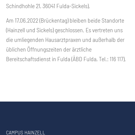
Schindhohle 21, 36041 Fulda-Sickels).
Am 17.06.2022 (Brückentag) bleiben beide Standorte
(Hainzell und Sickels) geschlossen. Es vertreten uns
die umliegenden Hausarztpraxen und außerhalb der
üblichen Öffnungszeiten der ärztliche
Bereitschaftsdienst in Fulda (ÄBD Fulda, Tel.: 116 117).
CAMPUS HAINZELL